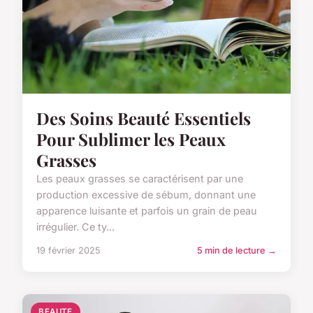
Des Soins Beauté Essentiels
Pour Sublimer les Peaux
Grasses
Les peaux grasses se caractérisent par une
production excessive de sébum, donnant une
apparence luisante et parfois un grain de peau
irrégulier. Ce ty...
19 février 2025
5 min de lecture →
BEAUTE