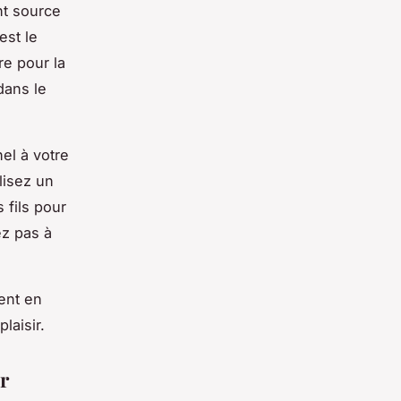
nt source
est le
re pour la
dans le
el à votre
lisez un
 fils pour
ez pas à
ent en
laisir.
r