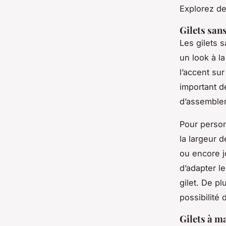
Explorez de
Gilets san
Les gilets 
un look à la
l’accent sur
important d
d’assemble
Pour person
la largeur 
ou encore j
d’adapter l
gilet. De p
possibilité 
Gilets à m