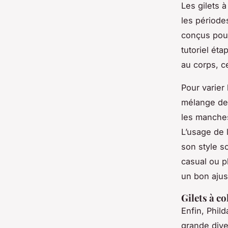
Les gilets 
les période
conçus pour
tutoriel ét
au corps, ce
Pour varier
mélange de 
les manches
L’usage de l
son style s
casual ou p
un bon aju
Gilets à co
Enfin, Phil
grande diver