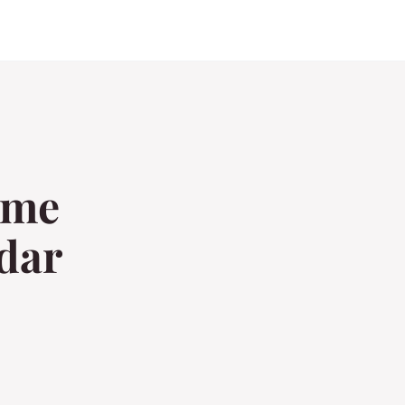
mme
ldar