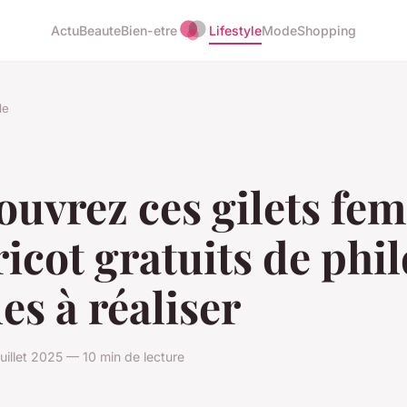
Actu
Beaute
Bien-etre
Lifestyle
Mode
Shopping
le
ouvrez ces gilets fe
ricot gratuits de phi
les à réaliser
uillet 2025 — 10 min de lecture