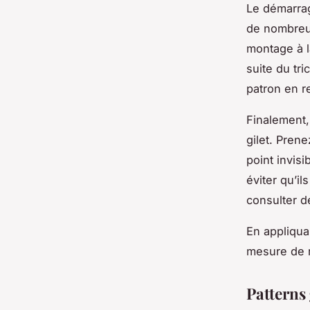
Le démarrag
de nombreus
montage à l
suite du tri
patron en r
Finalement,
gilet. Pren
point invisi
éviter qu’i
consulter de
En appliqua
mesure de ré
Patterns 