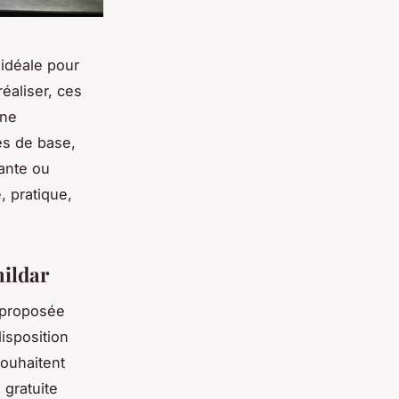
 idéale pour
éaliser, ces
une
es de base,
tante ou
, pratique,
hildar
s proposée
disposition
souhaitent
 gratuite