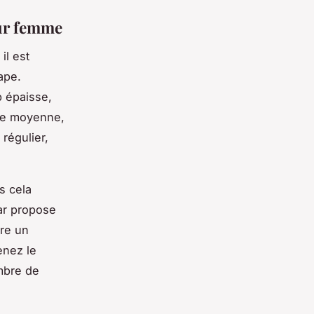
our femme
il est
ape.
p épaisse,
ille moyenne,
 régulier,
s cela
ar propose
dre un
enez le
ombre de