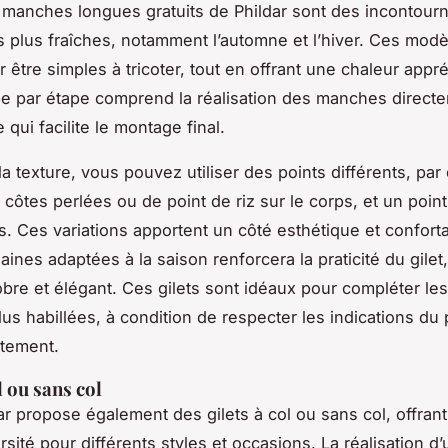
à manches longues gratuits de Phildar sont des incontour
s plus fraîches, notamment l’automne et l’hiver. Ces modè
 être simples à tricoter, tout en offrant une chaleur appré
ape par étape comprend la réalisation des manches directe
 qui facilite le montage final.
 la texture, vous pouvez utiliser des points différents, pa
côtes perlées ou de point de riz sur le corps, et un point
. Ces variations apportent un côté esthétique et conforta
aines adaptées à la saison renforcera la praticité du gilet
obre et élégant. Ces gilets sont idéaux pour compléter le
lus habillées, à condition de respecter les indications du
stement.
l ou sans col
dar propose également des gilets à col ou sans col, offrant
sité pour différents styles et occasions. La réalisation d’