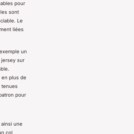
nables pour
les sont
ciable. Le
ment liées
r exemple un
 jersey sur
ble.
, en plus de
s tenues
 patron pour
 ainsi une
un col