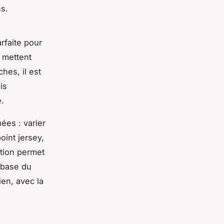
s.
rfaite pour
s mettent
ches, il est
is
.
ées : varier
oint jersey,
ation permet
 base du
ien, avec la