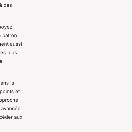
 à des
 soyez
n patron
nent aussi
ces plus
de
Dans la
points et
approche
 avancée.
ccéder aux