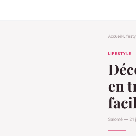
Accueil
›
Lifesty
LIFESTYLE
Déc
en t
faci
Salomé — 21 j